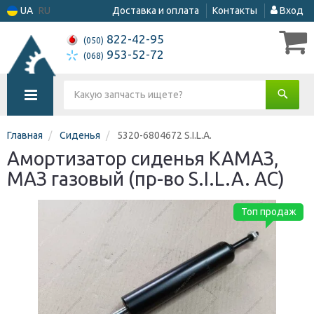
UA
RU
Доставка и оплата
Контакты
Вход
822-42-95
(050)
953-52-72
(068)
Главная
Сиденья
5320-6804672 S.I.L.A.
Амортизатор сиденья КАМАЗ,
МАЗ газовый (пр-во S.I.L.A. AC)
Топ продаж