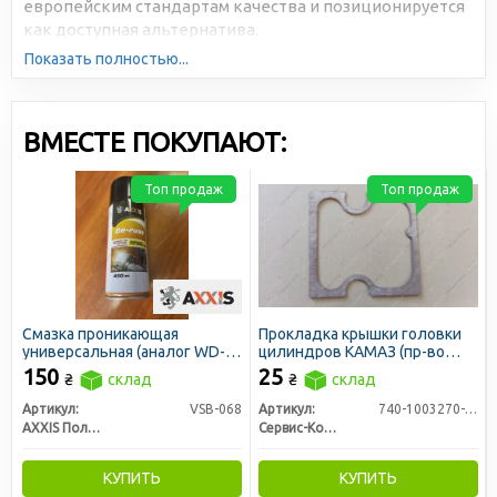
европейским стандартам качества и позиционируется
как доступная альтернатива.
Показать полностью...
ВМЕСТЕ ПОКУПАЮТ:
Топ продаж
Топ продаж
Смазка проникающая
Прокладка крышки головки
универсальная (аналог WD-
цилиндров КАМАЗ (пр-во
40) 450ml (AXXIS)
Сервис-Комплектация)
150
25
₴
склад
₴
склад
Артикул:
VSB-068
Артикул:
740-1003270-11
AXXIS Польша
Сервис-Комплектация ООО, Украина
КУПИТЬ
КУПИТЬ