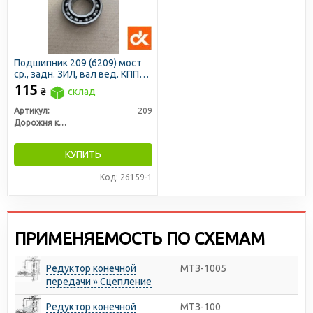
Подшипник 209 (6209) мост
ср., задн. ЗИЛ, вал вед. КПП
ГАЗ 52, гидравл. мех. МТЗ
115
₴
склад
(ДК)
Артикул:
209
Дорожня карта
КУПИТЬ
Код: 26159-1
ПРИМЕНЯЕМОСТЬ ПО СХЕМАМ
Редуктор конечной
МТЗ-1005
передачи » Сцепление
Редуктор конечной
МТЗ-100