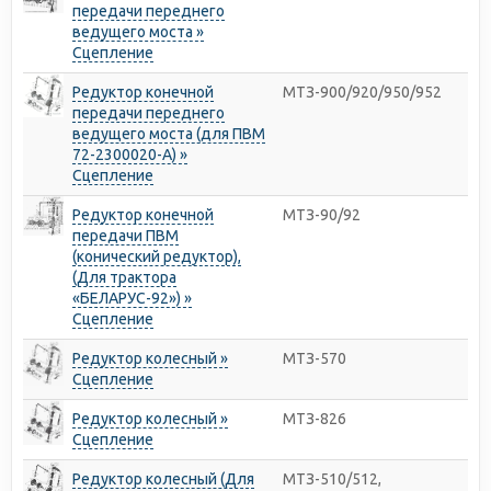
передачи переднего
ведущего моста »
Сцепление
Редуктор конечной
МТЗ-900/920/950/952
передачи переднего
ведущего моста (для ПВМ
72-2300020-А) »
Сцепление
Редуктор конечной
МТЗ-90/92
передачи ПВМ
(конический редуктор),
(Для трактора
«БЕЛАРУС-92») »
Сцепление
Редуктор колесный »
МТЗ-570
Сцепление
Редуктор колесный »
МТЗ-826
Сцепление
Редуктор колесный (Для
МТЗ-510/512,