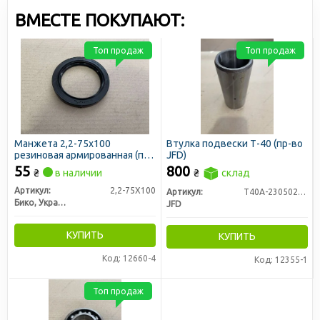
ВМЕСТЕ ПОКУПАЮТ:
Топ продаж
Топ продаж
Манжета 2,2-75х100
Втулка подвески Т-40 (пр-во
резиновая армированная (пр-
JFD)
во Бико)
55
800
₴
в наличии
₴
склад
Артикул:
2,2-75X100
Артикул:
Т40А-2305022-Б
Бико, Украина
JFD
КУПИТЬ
КУПИТЬ
Код: 12660-4
Код: 12355-1
Топ продаж