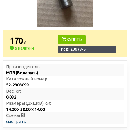
170
КУПИТЬ
₴
в наличии
Код:
20673-5
Производитель
МТЗ (Беларусь)
Каталожный номер
52-2308099
Вес, кг:
0.032
Размеры (ДxШxВ), см:
14.00 x 30.00 x 14.00
Схемы
смотреть →