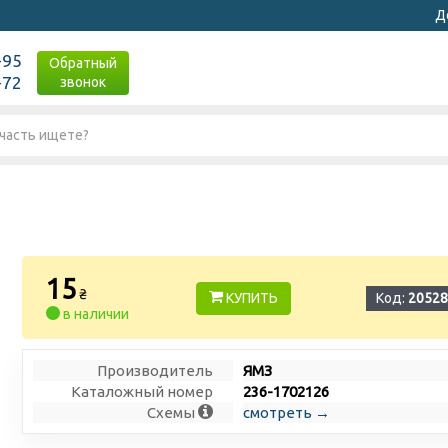
Д
-95
Обратный
-72
звонок
15
₴
КУПИТЬ
Код:
20528
в наличии
Производитель
ЯМЗ
Каталожный номер
236-1702126
Схемы
смотреть →