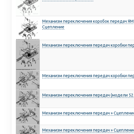
Механизм переключения коробок передач ЯМЗ
Сцепление
Механизм переключения передач коробки пе
Механизм переключения передач коробки пе
Механизм переключения передач (модели 525
Механизм переключения передач » Сцеплени
Механизм переключения передач » Сцеплени