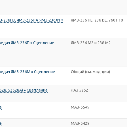
-236П3, ЯМЗ-236П4, ЯМЗ-236Л1 »
ЯМЗ-236 НЕ, 236 БЕ, 7601.10
редач ЯМЗ-236П » Сцепление
ЯМЗ-236 М2 и 238 М2
редач ЯМЗ-236М » Сцепление
Общий (см. мод-ции)
28, 52528А) » Сцепление
ЛАЗ 5252
е
МАЗ-5549
е
МАЗ-5429