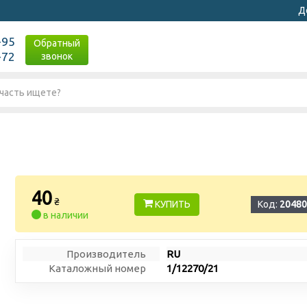
Д
-95
Обратный
-72
звонок
40
₴
КУПИТЬ
Код:
20480
в наличии
Производитель
RU
Каталожный номер
1/12270/21