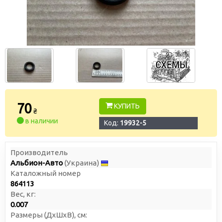
70
КУПИТЬ
₴
в наличии
Код:
19932-5
Производитель
Альбион-Авто
(Украина)
Каталожный номер
864113
Вес, кг:
0.007
Размеры (ДxШxВ), см: