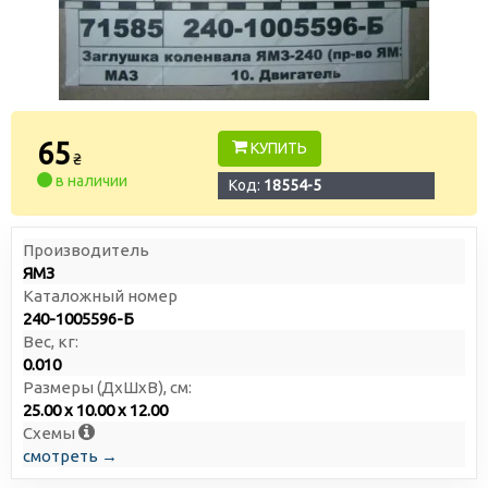
65
КУПИТЬ
₴
в наличии
Код:
18554-5
Производитель
ЯМЗ
Каталожный номер
240-1005596-Б
Вес, кг:
0.010
Размеры (ДxШxВ), см:
25.00 x 10.00 x 12.00
Схемы
смотреть →