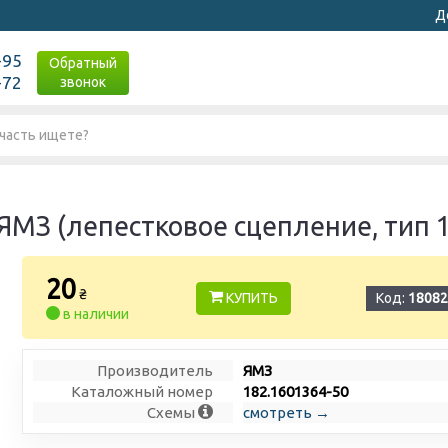
Д
-95
Обратный
-72
звонок
МЗ (лепестковое сцепление, тип 18
20
₴
КУПИТЬ
Код:
18082
в наличии
Производитель
ЯМЗ
Каталожный номер
182.1601364-50
Схемы
смотреть →