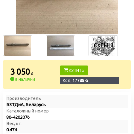
3 050
КУПИТЬ
₴
в наличии
Код:
17788-5
Производитель
БЗТДиА, Беларусь
Каталожный номер
80-4202076
Вес, кг:
0.474