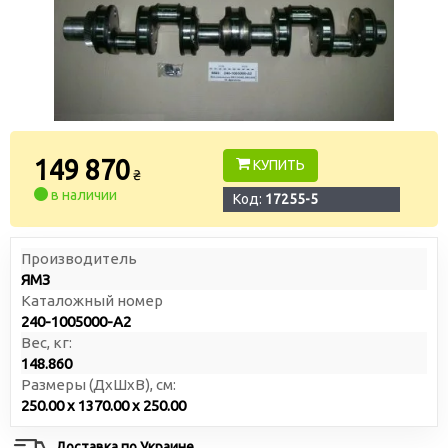
149 870
КУПИТЬ
₴
в наличии
Код:
17255-5
Производитель
ЯМЗ
Каталожный номер
240-1005000-А2
Вес, кг:
148.860
Размеры (ДxШxВ), см:
250.00 x 1370.00 x 250.00
Доставка по Украине