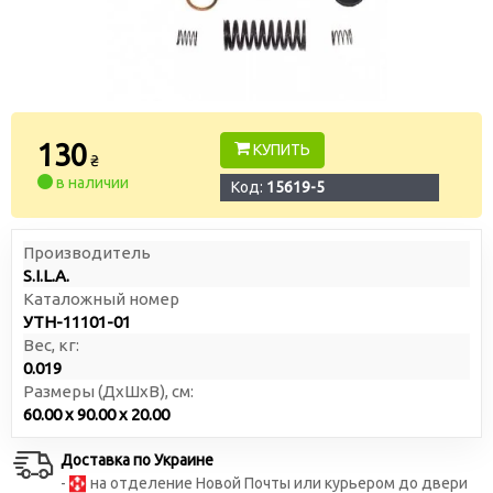
130
КУПИТЬ
₴
в наличии
Код:
15619-5
Производитель
S.I.L.A.
Каталожный номер
УТН-11101-01
Вес, кг:
0.019
Размеры (ДxШxВ), см:
60.00 x 90.00 x 20.00
Доставка по Украине
-
на отделение Новой Почты или курьером до двери