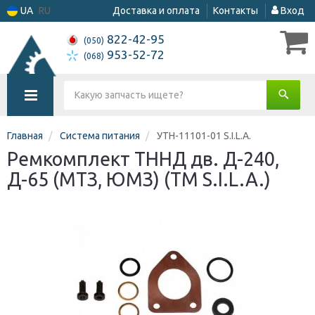
UA
RU
Доставка и оплата
Контакты
Вход
822-42-95
(050)
953-52-72
(068)
Главная
Система питания
УТН-11101-01 S.I.L.A.
Ремкомплект ТННД дв. Д-240,
Д-65 (МТЗ, ЮМЗ) (TM S.I.L.A.)