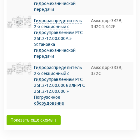
гидромеханической
передачи
Гидрораспределитель
Амкодор-342В,
2-х секционный с
342С4, 342Р
гидроуправлением РГС
25Г.2-12.00.000А »
Установка
гидромеханической
передачи
Гидрораспределитель
Амкодор-333В,
2-х секционный с
332С
гидроуправлением РГС
25Г.2-12.00.000а или РГС
25Г.2-12.00.000 »
Погрузочное
оборудование
Показать еще схемы ↓