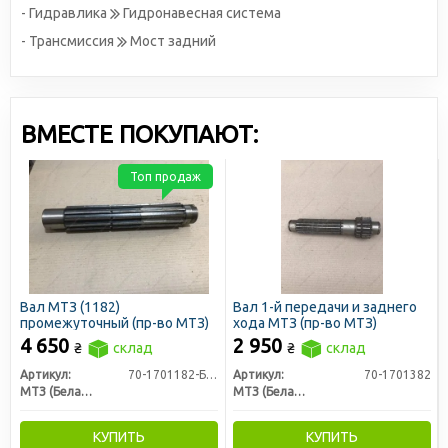
- Гидравлика
Гидронавесная система
- Трансмиссия
Мост задний
ВМЕСТЕ ПОКУПАЮТ:
Топ продаж
Вал МТЗ (1182)
Вал 1-й передачи и заднего
промежуточный (пр-во МТЗ)
хода МТЗ (пр-во МТЗ)
4 650
2 950
₴
склад
₴
склад
Артикул:
70-1701182-Б-02
Артикул:
70-1701382
МТЗ (Беларусь)
МТЗ (Беларусь)
КУПИТЬ
КУПИТЬ