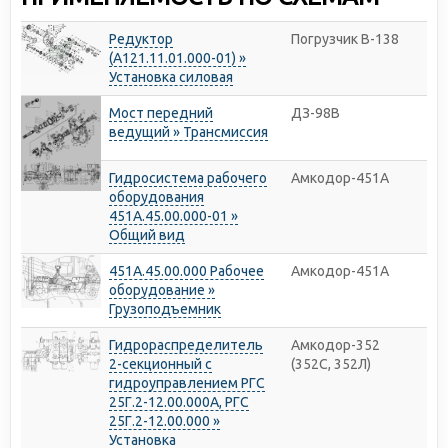
Редуктор
Погрузчик В-138
(A121.11.01.000-01) »
Установка силовая
Мост передний
ДЗ-98В
ведущий » Трансмиссия
Гидросистема рабочего
Амкодор-451A
оборудования
451A.45.00.000-01 »
Общий вид
451А.45.00.000 Рабочее
Амкодор-451A
оборудование »
Грузоподъемник
Гидрораспределитель
Амкодор-352
2-секционный с
(352C, 352Л)
гидроуправлением РГС
25Г.2-12.00.000А, РГС
25Г.2-12.00.000 »
Установка