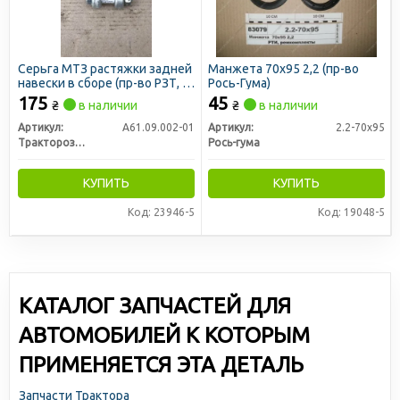
Серьга МТЗ растяжки задней
Манжета 70х95 2,2 (пр-во
навески в сборе (пр-во РЗТ, г.
Рось-Гума)
Ромны)
175
45
₴
в наличии
₴
в наличии
Артикул:
А61.09.002-01
Артикул:
2.2-70х95
Тракторозапчасть г. Ромны
Рось-гума
КУПИТЬ
КУПИТЬ
Код: 23946-5
Код: 19048-5
КАТАЛОГ ЗАПЧАСТЕЙ ДЛЯ
АВТОМОБИЛЕЙ К КОТОРЫМ
ПРИМЕНЯЕТСЯ ЭТА ДЕТАЛЬ
Запчасти Трактора