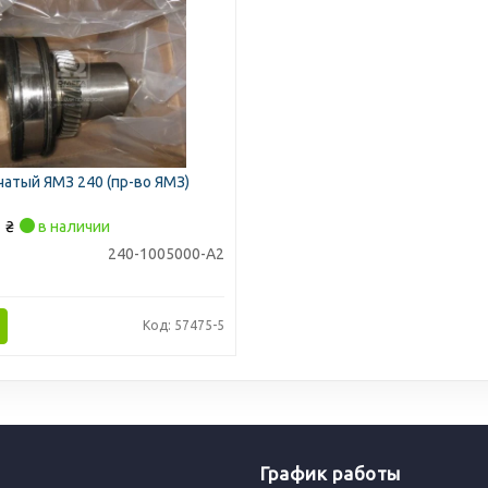
чатый ЯМЗ 240 (пр-во ЯМЗ)
0
₴
в наличии
240-1005000-А2
Код: 57475-5
График работы