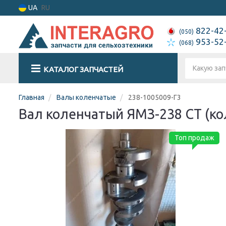
UA
RU
822-42
(050)
953-52
(068)
КАТАЛОГ ЗАПЧАСТЕЙ
Главная
Валы коленчатые
238-1005009-Г3
Вал коленчатый ЯМЗ-238 СТ (ко
Топ продаж