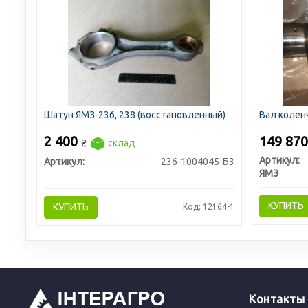
Шатун ЯМЗ-236, 238 (восстановленный)
Вал колен
2 400
149 87
₴
склад
Артикул:
Артикул:
236-1004045-Б3
ЯМЗ
КУПИТЬ
КУПИТЬ
Код: 12164-1
Контакты