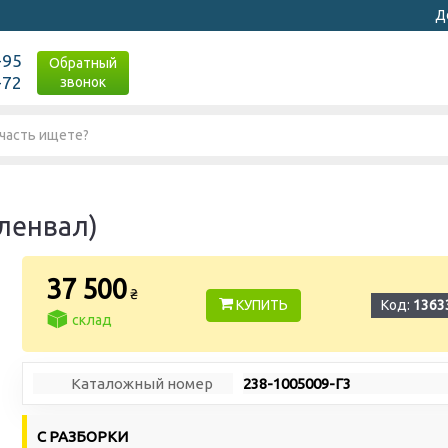
Д
-95
Обратный
-72
звонок
ленвал)
37 500
₴
КУПИТЬ
Код:
1363
склад
Каталожный номер
238-1005009-Г3
С РАЗБОРКИ