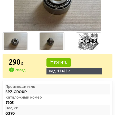
290
КУПИТЬ
₴
склад
Код:
13423-1
Производитель
SPZ-GROUP
Каталожный номер
7605
Вес, кг:
0.370