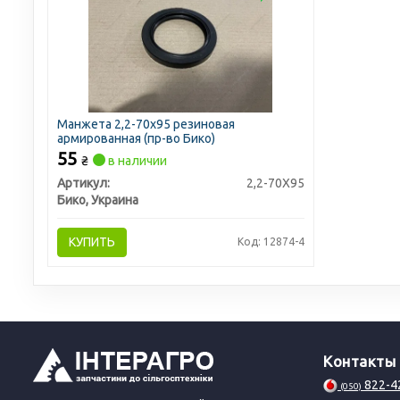
Манжета 2,2-70х95 резиновая
армированная (пр-во Бико)
55
₴
в наличии
Артикул:
2,2-70X95
Бико, Украина
КУПИТЬ
Код: 12874-4
Контакты
822-4
(050)