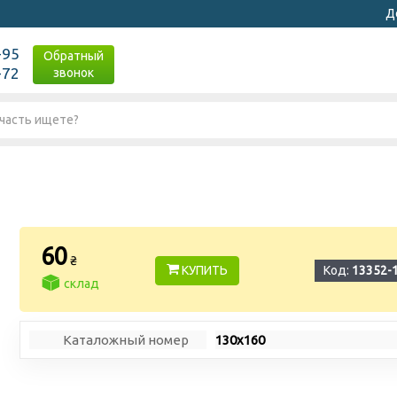
Д
-95
Обратный
-72
звонок
60
₴
КУПИТЬ
Код:
13352-
склад
Каталожный номер
130х160