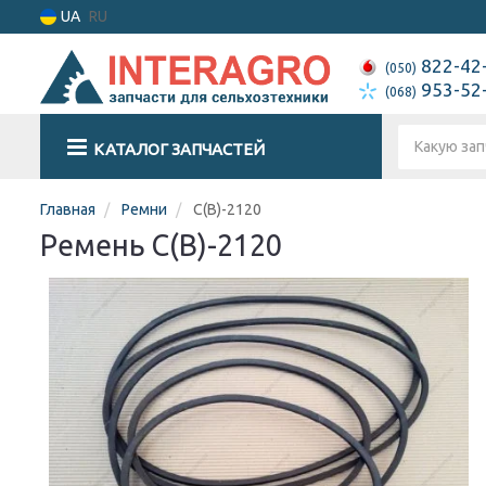
UA
RU
822-42
(050)
953-52
(068)
КАТАЛОГ ЗАПЧАСТЕЙ
Главная
Ремни
С(В)-2120
Ремень С(В)-2120