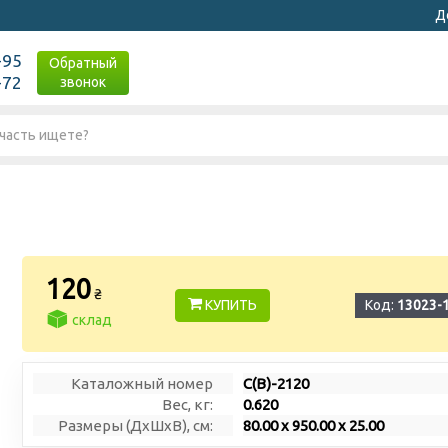
Д
-95
Обратный
-72
звонок
120
₴
КУПИТЬ
Код:
13023-
склад
Каталожный номер
С(В)-2120
Вес, кг:
0.620
Размеры (ДxШxВ), см:
80.00 x 950.00 x 25.00