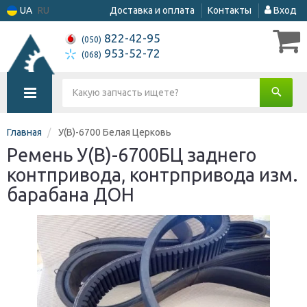
UA
RU
Доставка и оплата
Контакты
Вход
822-42-95
(050)
953-52-72
(068)
Главная
У(В)-6700 Белая Церковь
Ремень У(В)-6700БЦ заднего
контпривода, контрпривода изм.
барабана ДОН