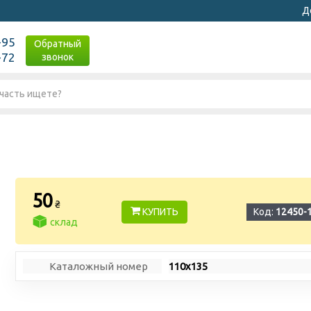
Д
-95
Обратный
-72
звонок
50
₴
КУПИТЬ
Код:
12450-
склад
Каталожный номер
110х135