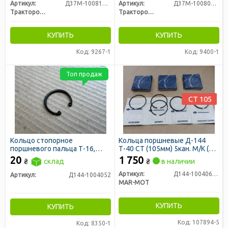
Артикул:
Д37М-1008170Б-Р
Артикул:
Д37М-1008070Б-Р
Трактородеталь г. Лозовая
Трактородеталь г. Лозовая
КУПИТЬ
КУПИТЬ
Код: 9267-1
Код: 9400-1
Топ продаж
СТ 105
Кольцо стопорное
Кольца поршневые Д-144
поршневого пальца Т-16,
Т-40 СТ (105мм) 5кан. М/К (пр-
Т-25, Т-40
во Mar-Mot)
20
1 750
₴
склад
₴
в наличии
Артикул:
Д144-1004060Б1
Артикул:
Д144-1004052
MAR-MOT
КУПИТЬ
КУПИТЬ
Код: 107894-5
Код: 8350-1