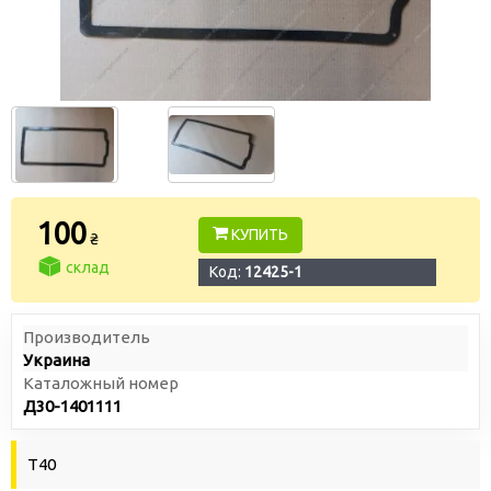
100
КУПИТЬ
₴
склад
Код:
12425-1
Производитель
Украина
Каталожный номер
Д30-1401111
Т40