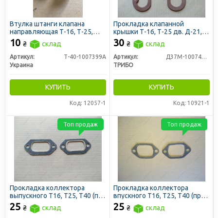
Втулка штанги клапана
Прокладка клапанной
направляющая Т-16, Т-25,
крышки Т-16, Т-25 дв. Д-21,
Т-40
Т-40 дв. Д-144 (пр-во Трибо)
10
30
₴
склад
₴
склад
Артикул:
Т-40-1007399А
Артикул:
Д37М-1007419-А2
Украина
ТРИБО
КУПИТЬ
КУПИТЬ
Код: 12057-1
Код: 10921-1
Топ продаж
Топ продаж
Прокладка коллектора
Прокладка коллектора
выпускного Т16, Т25, Т40 (пр-
впускного Т16, Т25, Т40 (пр-
во ЛЗТД)
во ЛЗТД)
25
25
₴
склад
₴
склад