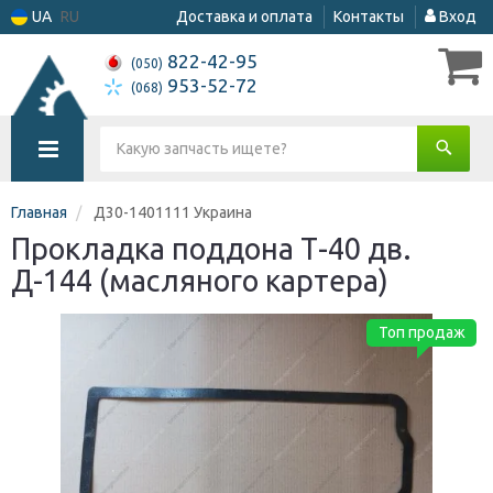
UA
RU
Доставка и оплата
Контакты
Вход
822-42-95
(050)
953-52-72
(068)
Главная
Д30-1401111 Украина
Прокладка поддона Т-40 дв.
Д-144 (масляного картера)
Топ продаж