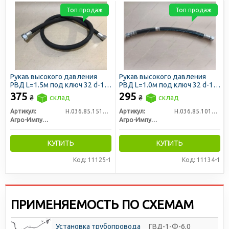
Топ продаж
Топ продаж
Рукав высокого давления
Рукав высокого давления
РВД L=1.5м под ключ 32 d-16
РВД L=1.0м под ключ 32 d-16
1SN (пр-во Агро-Импульс)
1SN (пр-во Агро-Импульс)
375
295
₴
склад
₴
склад
Артикул:
Н.036.85.1510 1SN
Артикул:
Н.036.85.1010 1SN
Агро-Импульс
Агро-Импульс
КУПИТЬ
КУПИТЬ
Код: 11125-1
Код: 11134-1
ПРИМЕНЯЕМОСТЬ ПО СХЕМАМ
Установка трубопровода
ГВД-1-Ф-6,0