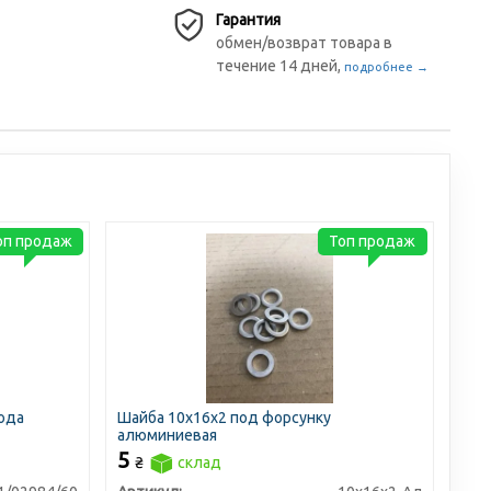
Гарантия
обмен/возврат товара в
течение 14 дней,
подробнее →
оп продаж
Топ продаж
ода
Шайба 10х16х2 под форсунку
алюминиевая
5
₴
склад