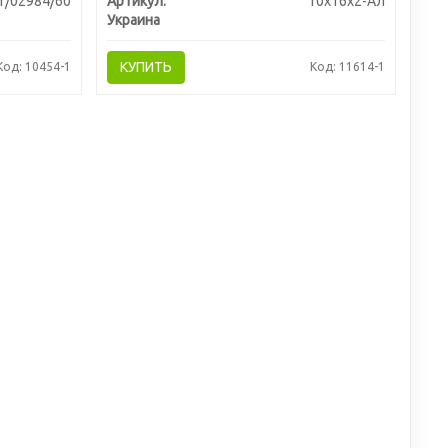
1/02984/60
Артикул:
10х16х2-Ал
Украина
КУПИТЬ
Код: 10454-1
Код: 11614-1