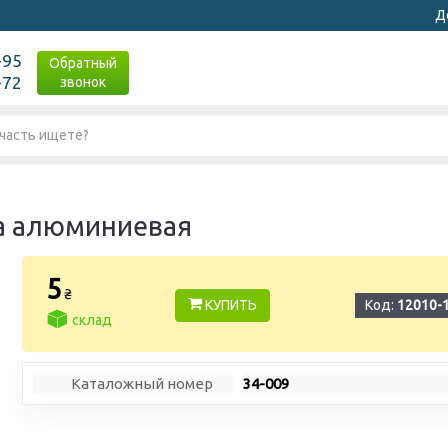
Д
-95
Обратный
-72
звонок
а алюминиевая
5
₴
КУПИТЬ
Код:
12010-
склад
Каталожный номер
34-009