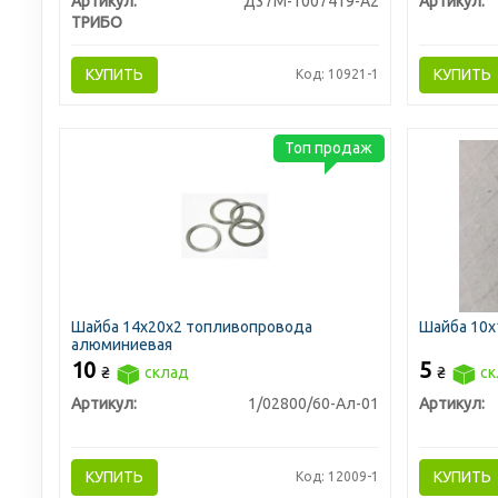
Артикул:
Д37М-1007419-А2
Артикул:
ТРИБО
КУПИТЬ
КУПИТЬ
Код: 10921-1
Топ продаж
Шайба 14х20х2 топливопровода
Шайба 10х
алюминиевая
10
5
₴
склад
₴
ск
Артикул:
1/02800/60-Ал-01
Артикул:
КУПИТЬ
КУПИТЬ
Код: 12009-1