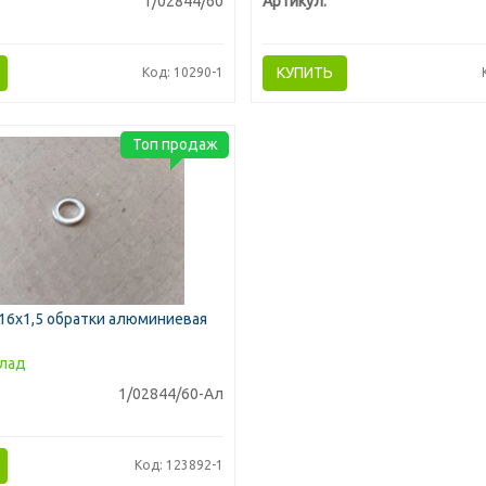
1/02844/60
Артикул:
КУПИТЬ
Код: 10290-1
Топ продаж
16х1,5 обратки алюминиевая
лад
1/02844/60-Ал
Код: 123892-1