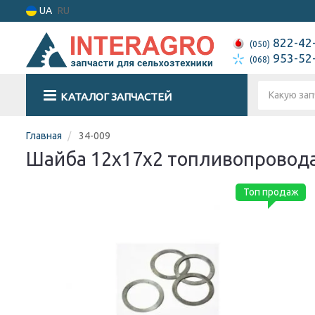
UA
RU
822-42
(050)
953-52
(068)
КАТАЛОГ ЗАПЧАСТЕЙ
Главная
34-009
Шайба 12х17х2 топливопровод
Топ продаж