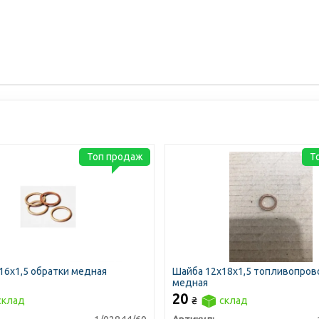
Топ продаж
Т
16х1,5 обратки медная
Шайба 12х18х1,5 топливопров
медная
20
склад
₴
склад