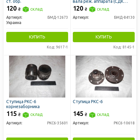
ст. обр.
вала реж. аппарата (СДК
50060)
120
120
₴
склад
₴
склад
Артикул:
БМД-12673
Артикул:
БМД-84130
Украина
КУПИТЬ
КУПИТЬ
Код: 9617-1
Код: 8145-1
Ступица РКС-6
Ступица РКС-6
корнезаборника
115
145
₴
склад
₴
склад
Артикул:
РКС6-35601
Артикул:
РКС6-10618