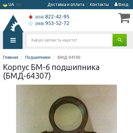
UA
RU
Доставка и оплата
Контакты
Вход
822-42-95
(050)
953-52-72
(068)
Главная
Подшипники
БМД-04100
Корпус БМ-6 подшипника
(БМД-64307)