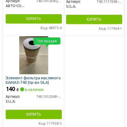
Артикул:
740.1012045/85/83
Артикул:
740.1117040-01
АВТО-СОЮЗ 88
S.I.L.A.
КУПИТЬ
КУПИТЬ
Код: 48975-4
Код: 117964-1
Топ продаж
Элемент фильтра масляного
КАМАЗ-740 (пр-во SILA)
140
₴
в наличии
Артикул:
740.1012040-10
S.I.L.A.
КУПИТЬ
Код: 117958-5