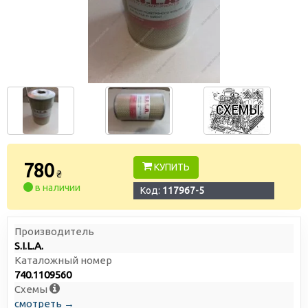
780
КУПИТЬ
₴
в наличии
Код:
117967-5
Производитель
S.I.L.A.
Каталожный номер
740.1109560
Схемы
смотреть →