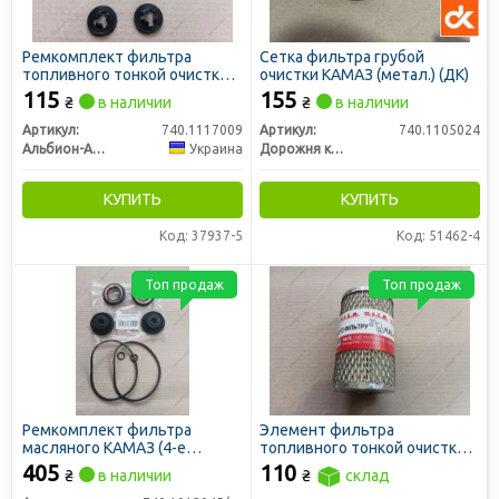
Ремкомплект фильтра
Сетка фильтра грубой
топливного тонкой очистки
очистки КАМАЗ (метал.) (ДК)
КАМАЗ (3 наим.) (пр-во
115
155
₴
в наличии
₴
в наличии
Украина)
Артикул:
740.1117009
Артикул:
740.1105024
Альбион-Авто
Украина
Дорожня карта
КУПИТЬ
КУПИТЬ
Код: 37937-5
Код: 51462-4
Топ продаж
Топ продаж
Ремкомплект фильтра
Элемент фильтра
масляного КАМАЗ (4-е
топливного тонкой очистки
наименования)
КАМАЗ, ЗИЛ, УРАЛ дв.
405
110
₴
в наличии
₴
склад
740,РД-003, ФТ-523 (SILA)