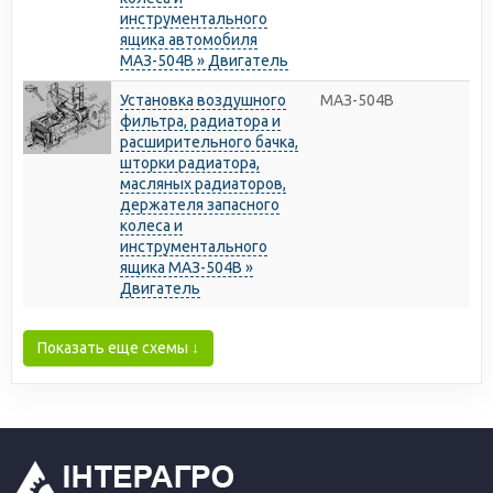
инструментального
ящика автомобиля
МАЗ-504В » Двигатель
Установка воздушного
МАЗ-504В
фильтра, радиатора и
расширительного бачка,
шторки радиатора,
масляных радиаторов,
держателя запасного
колеса и
инструментального
ящика МАЗ-504В »
Двигатель
Показать еще схемы ↓