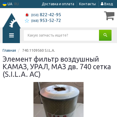
UA
RU
Доставка и оплата
Контакты
Вход
822-42-95
(050)
953-52-72
(068)
Главная
740.1109560 S.I.L.A.
Элемент фильтр воздушный
КАМАЗ, УРАЛ, МАЗ дв. 740 сетка
(S.I.L.A. AC)