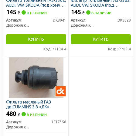
Фильтр топливный ГАЗ-3302,
Фильтр топливный ГАЗ-3302,
AUDI, VW, SKODA (под хомут)
AUDI, VW, SKODA (под
<ДК>
защелку) (ДК)
145
145
₴
в наличии
₴
в наличии
Артикул:
DK8041
Артикул:
DK8029
Дорожня карта
Дорожня карта
КУПИТЬ
КУПИТЬ
Код: 77194-4
Код: 37789-4
Фильтр масляный ГАЗ
дв.CUMMINS 2.8 <ДК>
480
₴
в наличии
Артикул:
LF17356
Дорожня карта