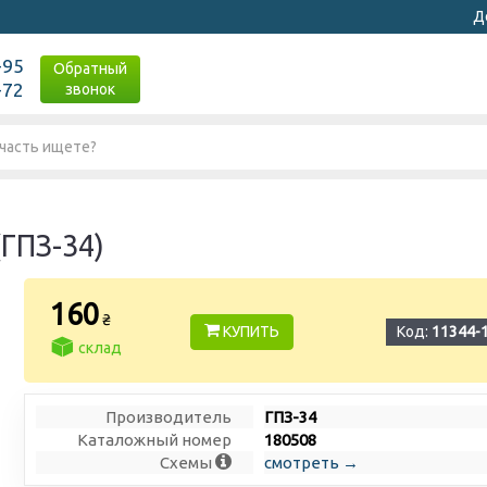
Д
-95
Обратный
-72
звонок
(ГПЗ-34)
160
₴
КУПИТЬ
Код:
11344-
склад
Производитель
ГПЗ-34
Каталожный номер
180508
Схемы
смотреть →