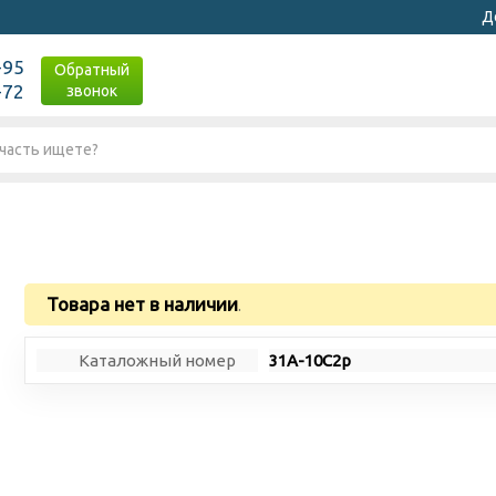
Д
-95
Обратный
-72
звонок
Товара нет в наличии
.
Каталожный номер
31А-10С2р