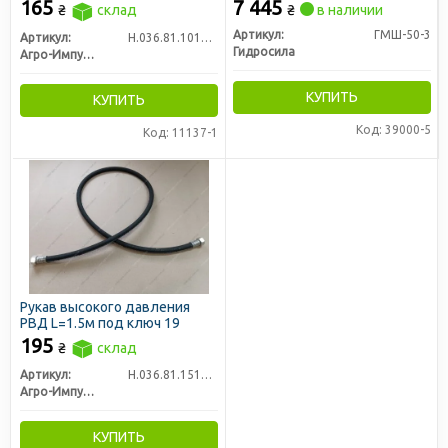
во Агро-Импульс)
Гидросила)
165
7 445
₴
склад
₴
в наличии
Артикул:
ГМШ-50-3
Артикул:
Н.036.81.1010 1SN
Гидросила
Агро-Импульс
КУПИТЬ
КУПИТЬ
Код: 39000-5
Код: 11137-1
Рукав высокого давления
РВД L=1.5м под ключ 19
195
₴
склад
Артикул:
Н.036.81.1510 1SN
Агро-Импульс
КУПИТЬ