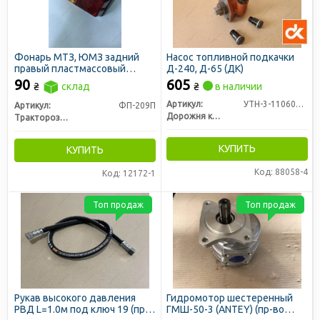
Фонарь МТЗ, ЮМЗ задний
Насос топливной подкачки
правый пластмассовый
Д-240, Д-65 (ДК)
корпус, 160x87x98 (Руслан-
90
605
₴
склад
₴
в наличии
Комплект)
Артикул:
УТН-3-1106010-А4
Артикул:
ФП-209П
Дорожня карта
Тракторозапчасть г. Ромны
КУПИТЬ
КУПИТЬ
Код: 88058-4
Код: 12172-1
Топ продаж
Топ продаж
Рукав высокого давления
Гидромотор шестеренный
РВД L=1.0м под ключ 19 (пр-
ГМШ-50-3 (ANTEY) (пр-во