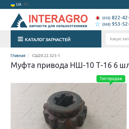
UA
RU
822-42
(050)
953-52
(068)
КАТАЛОГ ЗАПЧАСТЕЙ
Главная
СШ20.22.525-1
Муфта привода НШ-10 Т-16 6 шл
Топ продаж