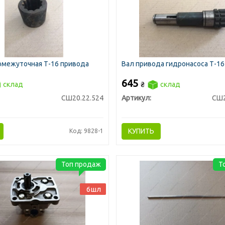
омежуточная Т-16 привода
Вал привода гидронасоса Т-16
645
склад
₴
склад
СШ20.22.524
Артикул:
СШ2
КУПИТЬ
Код: 9828-1
Топ продаж
Т
6шл