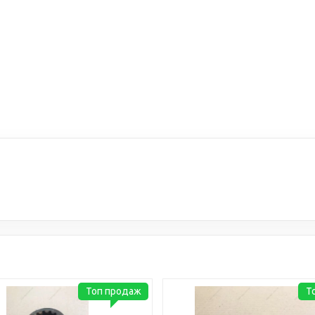
Топ продаж
Т