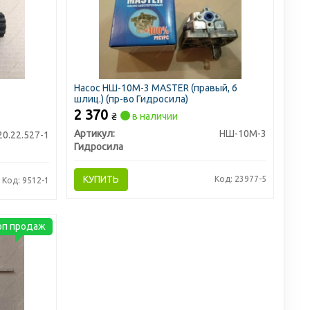
Насос НШ-10М-3 MASTER (правый, 6
шлиц.) (пр-во Гидросила)
2 370
₴
в наличии
Артикул:
НШ-10М-3
0.22.527-1
Гидросила
КУПИТЬ
Код: 23977-5
Код: 9512-1
оп продаж