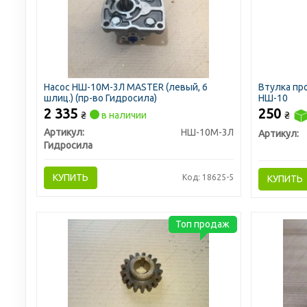
Насос НШ-10М-3Л MASTER (левый, 6
Втулка пр
шлиц.) (пр-во Гидросила)
НШ-10
2 335
250
₴
в наличии
₴
Артикул:
НШ-10М-3Л
Артикул:
Гидросила
КУПИТЬ
Код: 18625-5
КУПИТЬ
Топ продаж