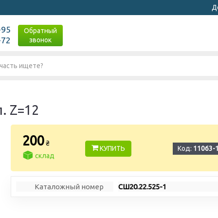
Д
-95
Обратный
-72
звонок
. Z=12
200
₴
КУПИТЬ
Код:
11063-
склад
Каталожный номер
СШ20.22.525-1