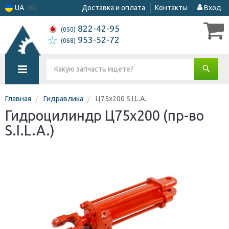
UA
RU
Доставка и оплата
Контакты
Вход
822-42-95
(050)
953-52-72
(068)
Главная
Гидравлика
Ц75х200 S.I.L.A.
Гидроцилиндр Ц75х200 (пр-во
S.I.L.A.)