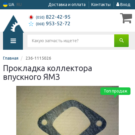
UA
RU
Доставка и оплата
Контакты
Вход
822-42-95
(050)
953-52-72
(068)
Главная
236-1115026
Прокладка коллектора
впускного ЯМЗ
Топ продаж