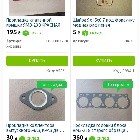
Прокладка клапанной
Шайба 9х15х0,7 под форсунку
крышки ЯМЗ-238 КРАСНАЯ
медная рифленая
195
5
₴
склад
₴
склад
Артикул:
238-1003270
Артикул:
870638
Украина
КУПИТЬ
КУПИТЬ
Код: 9586-1
Код: 8984-1
Топ продаж
Топ продаж
Прокладка коллектора
Прокладка головки блока
выпускного МАЗ, КРАЗ дв.
ЯМЗ-238 старого образца
ЯМЗ-236, 238 безасбестовая
безасбестовая (пр-во ЛЗТД)
30
360
₴
склад
₴
склад