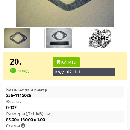
20
КУПИТЬ
₴
склад
Код:
10211-1
Каталожный номер
236-1115026
Вес, кг:
0.007
Размеры (ДxШxВ), см:
85.00 x 130.00 x 1.00
Схемы