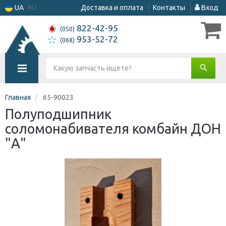
UA
RU
Доставка и оплата
Контакты
Вход
822-42-95
(050)
953-52-72
(068)
Главная
65-90023
Полуподшипник
соломонабивателя комбайн ДОН
"А"