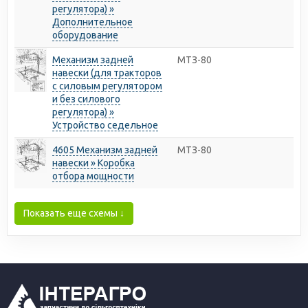
регулятора) »
Дополнительное
оборудование
Механизм задней
МТЗ-80
навески (для тракторов
с силовым регулятором
и без силового
регулятора) »
Устройство седельное
4605 Механизм задней
МТЗ-80
навески » Коробка
отбора мощности
Показать еще схемы ↓