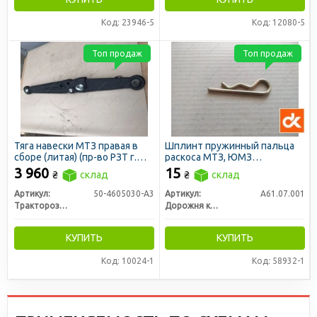
Код: 23946-5
Код: 12080-5
Топ продаж
Топ продаж
Тяга навески МТЗ правая в
Шплинт пружинный пальца
сборе (литая) (пр-во РЗТ г.
раскоса МТЗ, ЮМЗ
Ромны)
(механизма фиксации)
3 960
15
₴
склад
₴
склад
d=4,5мм (ДК)
Артикул:
50-4605030-А3
Артикул:
А61.07.001
Тракторозапчасть г. Ромны
Дорожня карта
КУПИТЬ
КУПИТЬ
Код: 10024-1
Код: 58932-1