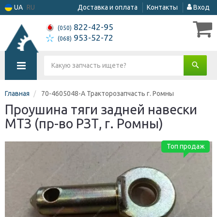
UA
RU
Доставка и оплата
Контакты
Вход
822-42-95
(050)
953-52-72
(068)
Главная
70-4605048-А Тракторозапчасть г. Ромны
Проушина тяги задней навески
МТЗ (пр-во РЗТ, г. Ромны)
Топ продаж