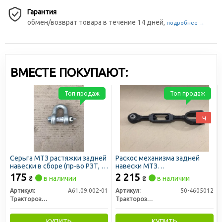
Гарантия
обмен/возврат товара в течение 14 дней,
подробнее →
ВМЕСТЕ ПОКУПАЮТ:
Топ продаж
Топ продаж
ч
Серьга МТЗ растяжки задней
Раскос механизма задней
навески в сборе (пр-во РЗТ, г.
навески МТЗ
Ромны)
нерегулируемый (пр-во
175
2 215
₴
в наличии
₴
в наличии
Руслан-Комплект)
Артикул:
А61.09.002-01
Артикул:
50-4605012
Тракторозапчасть г. Ромны
Тракторозапчасть г. Ромны
КУПИТЬ
КУПИТЬ