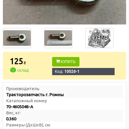
125
КУПИТЬ
₴
склад
Код:
10026-1
Производитель
Тракторозапчасть г. Ромны
Каталожный номер
70-4605048-А
Вес, кг:
0.360
Размеры (ДxШxВ), см: