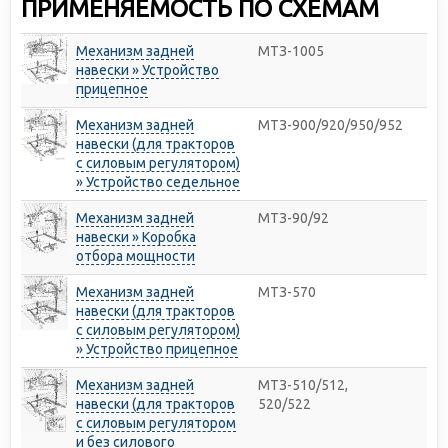
ПРИМЕНЯЕМОСТЬ ПО СХЕМАМ
Механизм задней
МТЗ-1005
навески » Устройство
прицепное
Механизм задней
МТЗ-900/920/950/952
навески (для тракторов
с силовым регулятором)
» Устройство седельное
Механизм задней
МТЗ-90/92
навески » Коробка
отбора мощности
Механизм задней
МТЗ-570
навески (для тракторов
с силовым регулятором)
» Устройство прицепное
Механизм задней
МТЗ-510/512,
навески (для тракторов
520/522
с силовым регулятором
и без силового